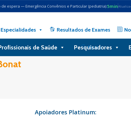
5min
de espera — Emergência Convênios e Particular (pediatria):
Atualiz
Especialidades
Resultados de Exames
No
Profissionais de Saúde
Pesquisadores
Busca
 Bonat
Apoiadores Platinum: