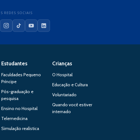
S REDES SOCIAIS
cebook
Instagram
TikTok
YouTube
LinkedIn
Estudantes
Crianças
Faculdades Pequeno
O Hospital
Príncipe
Educação e Cultura
Pós-graduação e
Voluntariado
pesquisa
Quando você estiver
Ensino no Hospital
internado
Telemedicina
Simulação realística