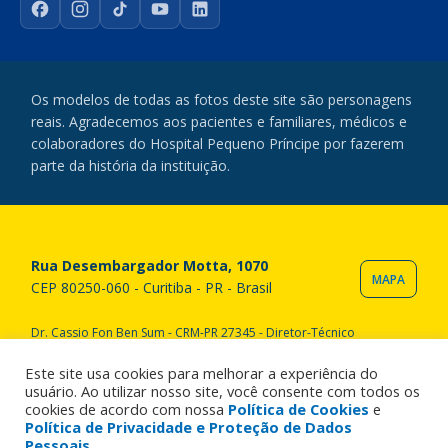
Facebook
Instagram
TikTok
YouTube
LinkedIn
Os modelos de todas as fotos deste site são personagens
reais. Agradecemos aos pacientes e familiares, médicos e
colaboradores do Hospital Pequeno Príncipe por fazerem
parte da história da instituição.
Rua Desembargador Motta, 1070
MAPA
CEP 80250-060 - Curitiba - PR - Brasil
Dr. Cassio Fon Ben Sum - CRM-PR 27345 - Diretor-Técnico
Copyright © 2020 Hospital Pequeno Príncipe. Todos os direitos
reservados. All rights reserved.
Este site usa cookies para melhorar a experiência do
usuário. Ao utilizar nosso site, você consente com todos os
cookies de acordo com nossa
Política de Cookies
e
Política de Privacidade e Proteção de Dados
Pessoais
.