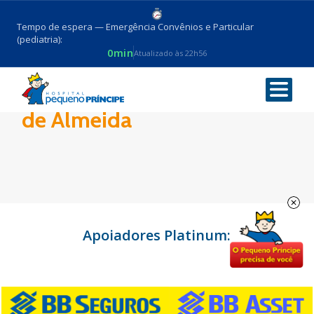
Tempo de espera — Emergência Convênios e Particular
(pediatria):
0min
Atualizado às 22h56
Dr. Paulo Tadeu Rodrigues
de Almeida
Apoiadores Platinum: