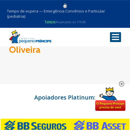
Tempo de espera — Emergência Convênios e Particular
(pediatria):
1min
Atualizado às 11h38
Dr. Adilson Girotto de
Oliveira
Apoiadores Platinum: