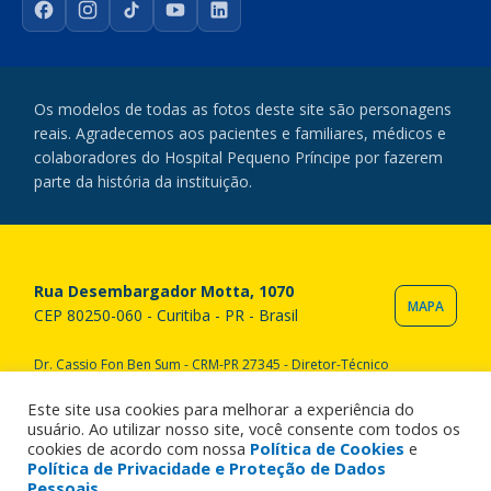
Facebook
Instagram
TikTok
YouTube
LinkedIn
Os modelos de todas as fotos deste site são personagens
reais. Agradecemos aos pacientes e familiares, médicos e
colaboradores do Hospital Pequeno Príncipe por fazerem
parte da história da instituição.
Rua Desembargador Motta, 1070
MAPA
CEP 80250-060 - Curitiba - PR - Brasil
Dr. Cassio Fon Ben Sum - CRM-PR 27345 - Diretor-Técnico
Copyright © 2020 Hospital Pequeno Príncipe. Todos os direitos
reservados. All rights reserved.
Este site usa cookies para melhorar a experiência do
usuário. Ao utilizar nosso site, você consente com todos os
cookies de acordo com nossa
Política de Cookies
e
Política de Privacidade e Proteção de Dados
Pessoais
.