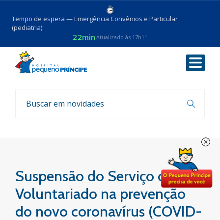
Tempo de espera — Emergência Convênios e Particular
(pediatria):
22min
Atualizado às 17h11
Voltar
Coronavirus
Suspensão do Serviço de
Voluntariado na prevenção
do novo coronavírus (COVID-