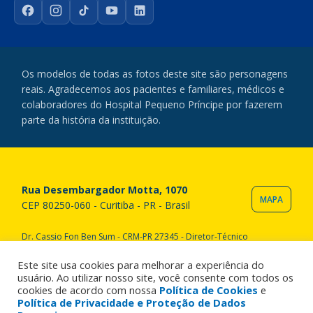
Facebook
Instagram
TikTok
YouTube
LinkedIn
Os modelos de todas as fotos deste site são personagens
reais. Agradecemos aos pacientes e familiares, médicos e
colaboradores do Hospital Pequeno Príncipe por fazerem
parte da história da instituição.
Rua Desembargador Motta, 1070
MAPA
CEP 80250-060 - Curitiba - PR - Brasil
Dr. Cassio Fon Ben Sum - CRM-PR 27345 - Diretor-Técnico
Copyright © 2020 Hospital Pequeno Príncipe. Todos os direitos
reservados. All rights reserved.
Este site usa cookies para melhorar a experiência do
usuário. Ao utilizar nosso site, você consente com todos os
cookies de acordo com nossa
Política de Cookies
e
Política de Privacidade e Proteção de Dados