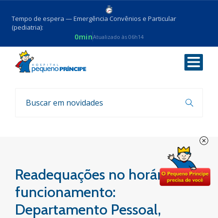
Tempo de espera — Emergência Convênios e Particular
(pediatria):
0min
Atualizado às 06h14
Voltar
Coronavirus
Readequações no horário de
funcionamento:
Departamento Pessoal,