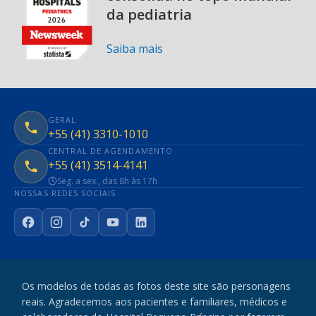
da pediatria
Saiba mais
GERAL
+55 (41) 3310-1010
CENTRAL DE AGENDAMENTO
+55 (41) 3514-4141
Seg. a sex., das 8h às 17h
NOSSAS REDES SOCIAIS
Facebook
Instagram
TikTok
YouTube
LinkedIn
Os modelos de todas as fotos deste site são personagens
reais. Agradecemos aos pacientes e familiares, médicos e