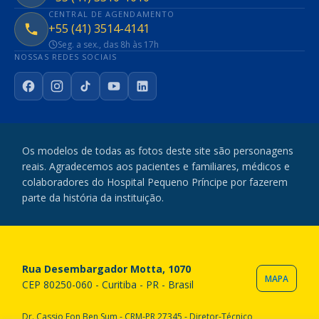
CENTRAL DE AGENDAMENTO
+55 (41) 3514-4141
Seg. a sex., das 8h às 17h
NOSSAS REDES SOCIAIS
Facebook
Instagram
TikTok
YouTube
LinkedIn
Os modelos de todas as fotos deste site são personagens
reais. Agradecemos aos pacientes e familiares, médicos e
colaboradores do Hospital Pequeno Príncipe por fazerem
parte da história da instituição.
Rua Desembargador Motta, 1070
MAPA
CEP 80250-060 - Curitiba - PR - Brasil
Dr. Cassio Fon Ben Sum - CRM-PR 27345 - Diretor-Técnico