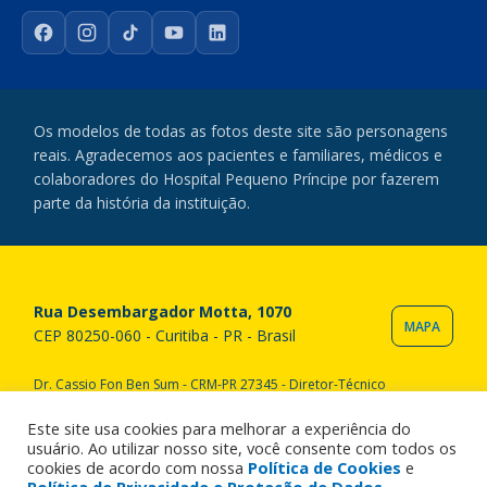
Facebook
Instagram
TikTok
YouTube
LinkedIn
Os modelos de todas as fotos deste site são personagens
reais. Agradecemos aos pacientes e familiares, médicos e
colaboradores do Hospital Pequeno Príncipe por fazerem
parte da história da instituição.
Rua Desembargador Motta, 1070
MAPA
CEP 80250-060 - Curitiba - PR - Brasil
Dr. Cassio Fon Ben Sum - CRM-PR 27345 - Diretor-Técnico
Copyright © 2020 Hospital Pequeno Príncipe. Todos os direitos
reservados. All rights reserved.
Este site usa cookies para melhorar a experiência do
usuário. Ao utilizar nosso site, você consente com todos os
cookies de acordo com nossa
Política de Cookies
e