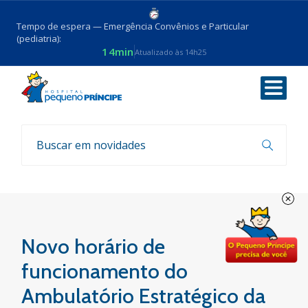
Tempo de espera — Emergência Convênios e Particular
(pediatria):
14min
Atualizado às 14h25
Voltar
Coronavirus
Novo horário de
funcionamento do
Ambulatório Estratégico da