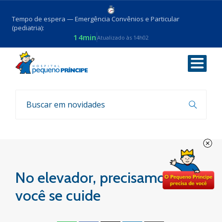
Tempo de espera — Emergência Convênios e Particular
(pediatria):
14min
Atualizado às 14h02
Voltar
Coronavirus
No elevador, precisamos que
você se cuide