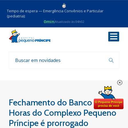
Tempo de espera — Emergência Convênios e Particular
(pediatria):
0min
Atualizado às 04h02
Voltar
Coronavirus
Fechamento do Banco de
Horas do Complexo Pequeno
Príncipe é prorrogado