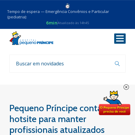
Tempo de espera — Emergência Convênios e Particular
(pediatria):
6min
Atualizado às 14h45
Voltar
Coronavirus
Pequeno Príncipe conta com
hotsite para manter
profissionais atualizados