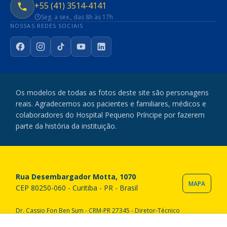
+55 (41) 3514-4141
Seg. a sex., das 8h às 17h
NOSSAS REDES SOCIAIS
Facebook
Instagram
TikTok
YouTube
LinkedIn
Os modelos de todas as fotos deste site são personagens
reais. Agradecemos aos pacientes e familiares, médicos e
colaboradores do Hospital Pequeno Príncipe por fazerem
parte da história da instituição.
Rua Desembargador Motta, 1070
MAPA
CEP 80250-060 - Curitiba - PR - Brasil
Dr. Cassio Fon Ben Sum - CRM-PR 27345 - Diretor-Técnico
Copyright © 2020 Hospital Pequeno Príncipe. Todos os direitos