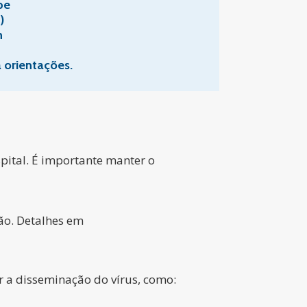
pe
)
h
 orientações.
ital. É importante manter o
ção. Detalhes em
r a disseminação do vírus, como: