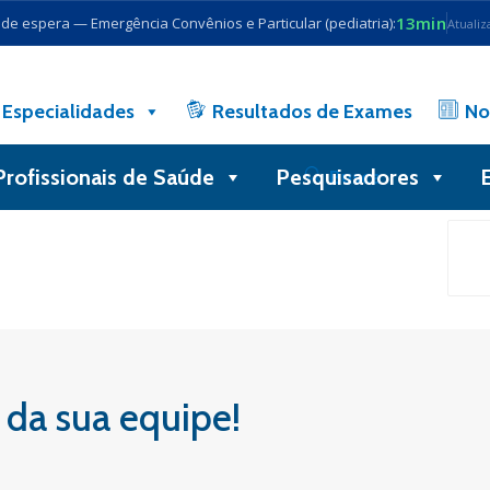
13min
e espera — Emergência Convênios e Particular (pediatria):
Atualiz
Especialidades
Resultados de Exames
No
Profissionais de Saúde
Pesquisadores
Busca
 da sua equipe!