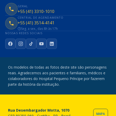
GERAL
+55 (41) 3310-1010
CENTRAL DE AGENDAMENTO
+55 (41) 3514-4141
Seg. a sex., das 8h às 17h
NOSSAS REDES SOCIAIS
Facebook
Instagram
TikTok
YouTube
LinkedIn
Os modelos de todas as fotos deste site são personagens
reais. Agradecemos aos pacientes e familiares, médicos e
colaboradores do Hospital Pequeno Príncipe por fazerem
parte da história da instituição.
Rua Desembargador Motta, 1070
MAPA
CEP 80250-060 - Curitiba - PR - Brasil