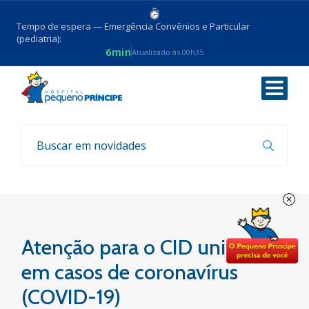
Tempo de espera — Emergência Convênios e Particular
(pediatria):
6min
Atualizado às 00h35
Voltar
Coronavirus
Atenção para o CID unificado
em casos de coronavírus
(COVID-19)