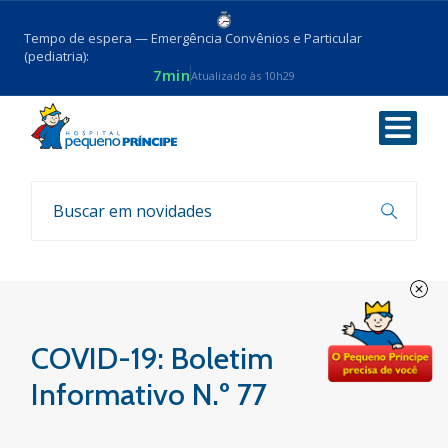
Tempo de espera — Emergência Convênios e Particular
(pediatria):
7min
Atualizado às 10h29
Voltar
Boletim COVID-19
COVID-19: Boletim
Informativo N.º 77