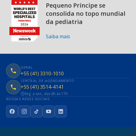
Pequeno Príncipe se
consolida no topo mundial
da pediatria
Saiba mais
GERAL
+55 (41) 3310-1010
CENTRAL DE AGENDAMENTO
+55 (41) 3514-4141
Seg. a sex., das 8h às 17h
NOSSAS REDES SOCIAIS
Facebook
Instagram
TikTok
YouTube
LinkedIn