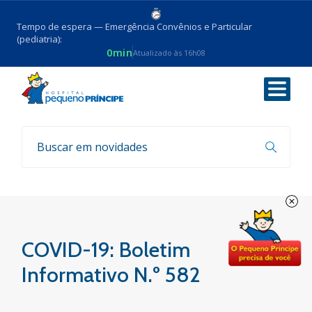
Tempo de espera — Emergência Convênios e Particular
(pediatria):
0min
Atualizado às 16h08
Voltar
Boletim COVID-19
COVID-19: Boletim
Informativo N.º 582