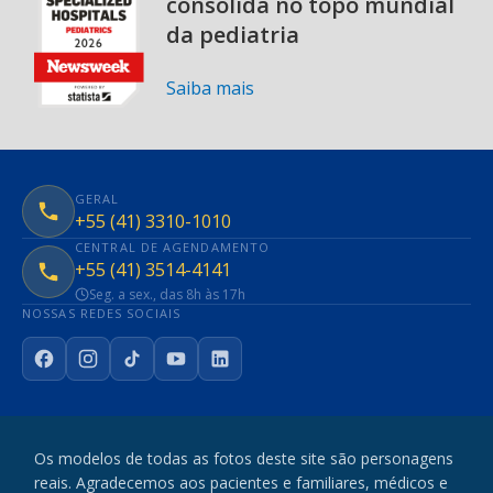
consolida no topo mundial
da pediatria
Saiba mais
GERAL
+55 (41) 3310-1010
CENTRAL DE AGENDAMENTO
+55 (41) 3514-4141
Seg. a sex., das 8h às 17h
NOSSAS REDES SOCIAIS
Facebook
Instagram
TikTok
YouTube
LinkedIn
Os modelos de todas as fotos deste site são personagens
reais. Agradecemos aos pacientes e familiares, médicos e