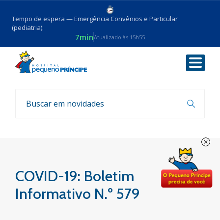
Tempo de espera — Emergência Convênios e Particular
(pediatria):
7min
Atualizado às 15h55
Voltar
Boletim COVID-19
COVID-19: Boletim
Informativo N.º 579