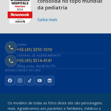
consolida no topo mundial
da pediatria
Saiba mais
GERAL
+55 (41) 3310-1010
CENTRAL DE AGENDAMENTO
+55 (41) 3514-4141
Seg. a sex., das 8h às 17h
NOSSAS REDES SOCIAIS
Facebook
Instagram
TikTok
YouTube
LinkedIn
Os modelos de todas as fotos deste site são personagens
reais. Agradecemos aos pacientes e familiares, médicos e