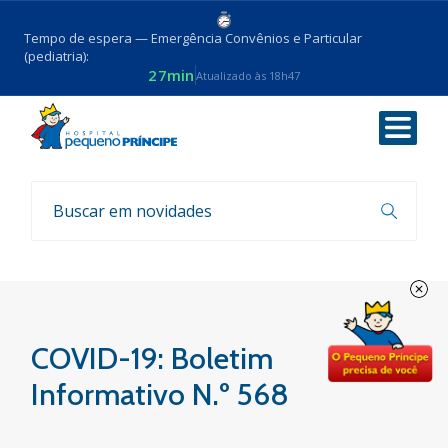
Tempo de espera — Emergência Convênios e Particular
(pediatria):
27min
Atualizado às 18h47
Voltar
Boletim COVID-19
COVID-19: Boletim
Informativo N.º 568