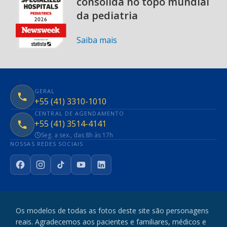
consolida no topo mundial
da pediatria
Saiba mais
GERAL
+55 (41) 3310-1010
CENTRAL DE AGENDAMENTO
+55 (41) 3514-4141
Seg. a sex., das 8h às 17h
NOSSAS REDES SOCIAIS
Facebook
Instagram
TikTok
YouTube
LinkedIn
Os modelos de todas as fotos deste site são personagens
reais. Agradecemos aos pacientes e familiares, médicos e