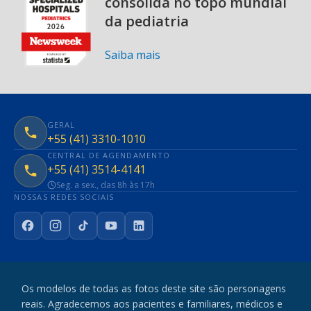
consolida no topo mundial
da pediatria
Saiba mais
GERAL
+55 (41) 3310-1010
CENTRAL DE AGENDAMENTO
+55 (41) 3514-4141
Seg. a sex., das 8h às 17h
NOSSAS REDES SOCIAIS
Facebook
Instagram
TikTok
YouTube
LinkedIn
Os modelos de todas as fotos deste site são personagens
reais. Agradecemos aos pacientes e familiares, médicos e