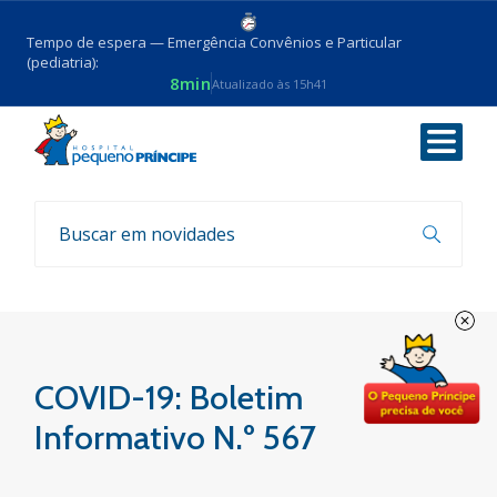
Tempo de espera — Emergência Convênios e Particular
(pediatria):
8min
Atualizado às 15h41
Voltar
Boletim COVID-19
COVID-19: Boletim
Informativo N.º 567