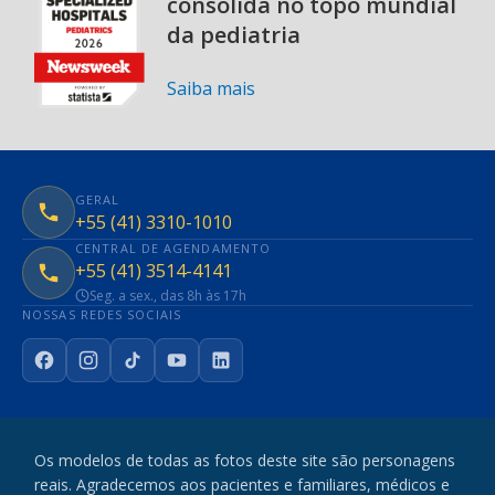
consolida no topo mundial
da pediatria
Saiba mais
GERAL
+55 (41) 3310-1010
CENTRAL DE AGENDAMENTO
+55 (41) 3514-4141
Seg. a sex., das 8h às 17h
NOSSAS REDES SOCIAIS
Facebook
Instagram
TikTok
YouTube
LinkedIn
Os modelos de todas as fotos deste site são personagens
reais. Agradecemos aos pacientes e familiares, médicos e