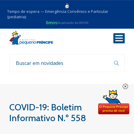
Tempo de espera — Emergência Convênios e Particular
(pediatria):
0min
Atualizado às 00h36
Voltar
Boletim COVID-19
COVID-19: Boletim
Informativo N.º 558