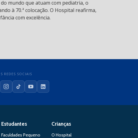
s do mundo que atuam com pediatria, o
ndo à 70.ª colocação. O Hospital reafirma,
fância com excelência.
S REDES SOCIAIS
cebook
Instagram
TikTok
YouTube
LinkedIn
Estudantes
Crianças
Faculdades Pequeno
O Hospital