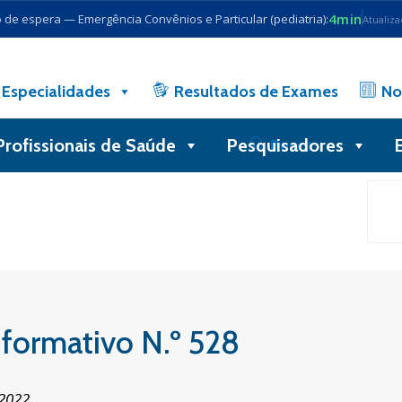
4min
de espera — Emergência Convênios e Particular (pediatria):
Atualiz
Especialidades
Resultados de Exames
No
Profissionais de Saúde
Pesquisadores
Busca
formativo N.º 528
 2022