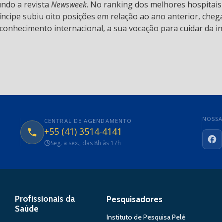
undo a revista
Newsweek
. No ranking dos melhores hospitai
ncipe subiu oito posições em relação ao ano anterior, chega
conhecimento internacional, a sua vocação para cuidar da in
NOSSA
CENTRAL DE AGENDAMENTO
+55 (41) 3514-4141
Seg. a sex., das 8h às 17h
Fa
Profissionais da
Pesquisadores
Saúde
Instituto de Pesquisa Pelé