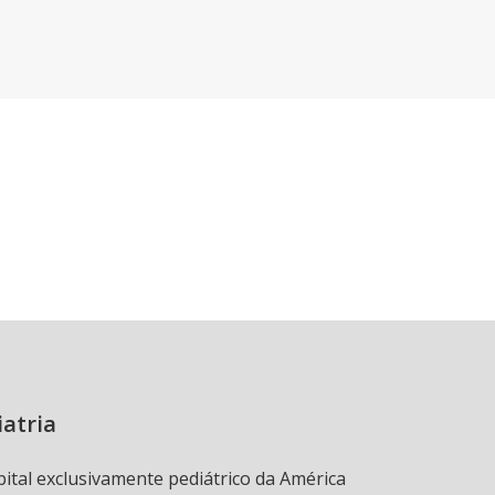
iatria
pital exclusivamente pediátrico da América