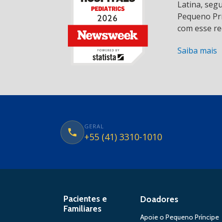
Latina, seg
Pequeno Prí
com esse re
Saiba mais
GERAL
+55 (41) 3310-1010
Pacientes e
Doadores
Familiares
Apoie o Pequeno Príncipe