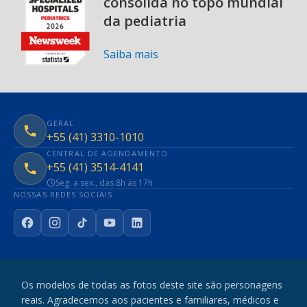
consolida no topo mundial
da pediatria
Saiba mais
GERAL
+55 (41) 3310-1010
CENTRAL DE AGENDAMENTO
+55 (41) 3514-4141
Seg. a sex., das 8h às 17h
NOSSAS REDES SOCIAIS
Facebook
Instagram
TikTok
YouTube
LinkedIn
Os modelos de todas as fotos deste site são personagens
reais. Agradecemos aos pacientes e familiares, médicos e