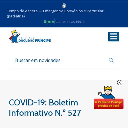
Tempo de espera — Emergência Convênios e Particular
(pediatria):
0min
Atualizado às 14h02
Voltar
Boletim COVID-19
COVID-19: Boletim
Informativo N.º 527