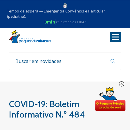
Tempo de espera — Emergência Convênios e Particular
(pediatria):
0min
Atualizado às 11h47
Voltar
Boletim COVID-19
COVID-19: Boletim
Informativo N.º 484