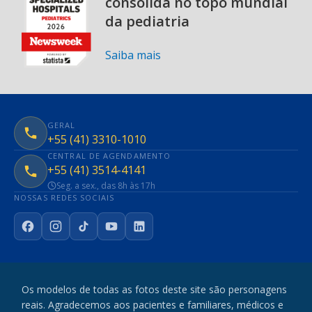
consolida no topo mundial
da pediatria
Saiba mais
GERAL
+55 (41) 3310-1010
CENTRAL DE AGENDAMENTO
+55 (41) 3514-4141
Seg. a sex., das 8h às 17h
NOSSAS REDES SOCIAIS
Facebook
Instagram
TikTok
YouTube
LinkedIn
Os modelos de todas as fotos deste site são personagens
reais. Agradecemos aos pacientes e familiares, médicos e