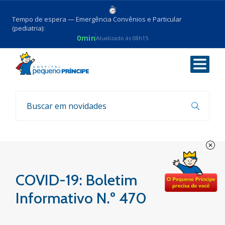
Tempo de espera — Emergência Convênios e Particular
(pediatria):
0min
Atualizado às 08h15
Voltar
Boletim COVID-19
COVID-19: Boletim
Informativo N.º 470