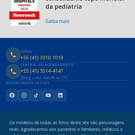
da pediatria
Saiba mais
GERAL
+55 (41) 3310-1010
CENTRAL DE AGENDAMENTO
+55 (41) 3514-4141
Seg. a sex., das 8h às 17h
NOSSAS REDES SOCIAIS
Facebook
Instagram
TikTok
YouTube
LinkedIn
Os modelos de todas as fotos deste site são personagens
reais. Agradecemos aos pacientes e familiares, médicos e