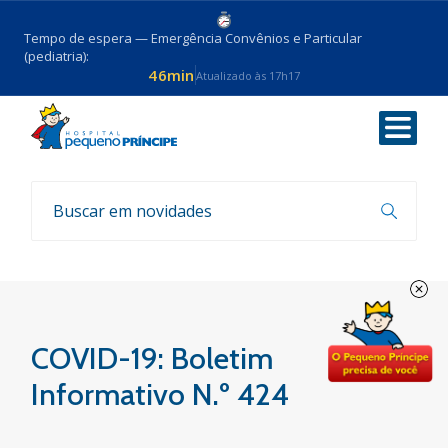
Tempo de espera — Emergência Convênios e Particular
(pediatria):
46min
Atualizado às 17h17
Voltar
Boletim COVID-19
COVID-19: Boletim
Informativo N.º 424