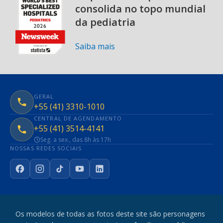
consolida no topo mundial
da pediatria
Saiba mais
GERAL
+55 (41) 3310-1010
CENTRAL DE AGENDAMENTO
+55 (41) 3514-4141
Seg. a sex., das 8h às 17h
NOSSAS REDES SOCIAIS
Facebook
Instagram
TikTok
YouTube
LinkedIn
Os modelos de todas as fotos deste site são personagens