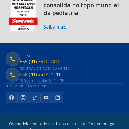
consolida no topo mundial
da pediatria
Saiba mais
GERAL
+55 (41) 3310-1010
CENTRAL DE AGENDAMENTO
+55 (41) 3514-4141
Seg. a sex., das 8h às 17h
NOSSAS REDES SOCIAIS
Facebook
Instagram
TikTok
YouTube
LinkedIn
Os modelos de todas as fotos deste site são personagens