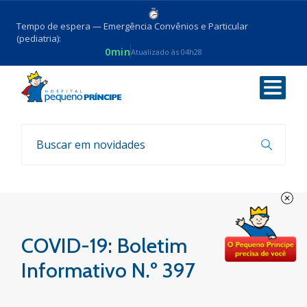
Tempo de espera — Emergência Convênios e Particular
(pediatria):
0min
Atualizado às 04h28
Voltar
Boletim COVID-19
COVID-19: Boletim
Informativo N.º 397