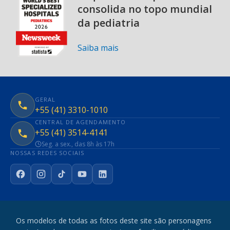
consolida no topo mundial
da pediatria
Saiba mais
GERAL
+55 (41) 3310-1010
CENTRAL DE AGENDAMENTO
+55 (41) 3514-4141
Seg. a sex., das 8h às 17h
NOSSAS REDES SOCIAIS
Facebook
Instagram
TikTok
YouTube
LinkedIn
Os modelos de todas as fotos deste site são personagens