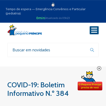
Tempo de espera — Emergência Convênios e Particular
(pediatria):
0min
Atualizado às 05h23
Voltar
Boletim COVID-19
COVID-19: Boletim
Informativo N.º 384