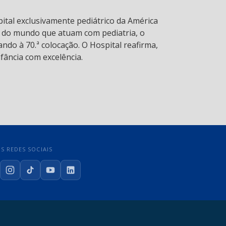
pital exclusivamente pediátrico da América
s do mundo que atuam com pediatria, o
ndo à 70.ª colocação. O Hospital reafirma,
fância com excelência.
S REDES SOCIAIS
cebook
Instagram
TikTok
YouTube
LinkedIn