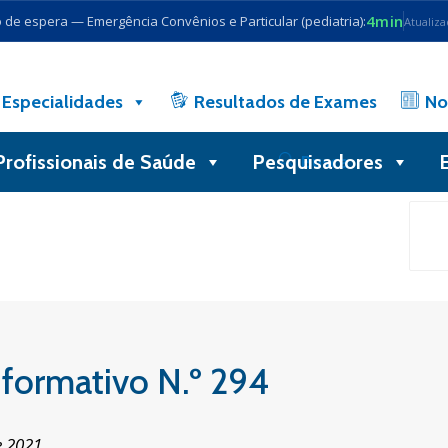
4min
de espera — Emergência Convênios e Particular (pediatria):
Atualiz
Especialidades
Resultados de Exames
No
Profissionais de Saúde
Pesquisadores
Busca
formativo N.º 294
e 2021