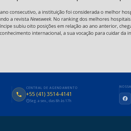
 ano consecutivo, a instituição foi considerada o melhor hos
undo a revista
Newsweek
. No ranking dos melhores hospitai
ncipe subiu oito posições em relação ao ano anterior, chega
conhecimento internacional, a sua vocação para cuidar da in
NOSSA
CENTRAL DE AGENDAMENTO
+55 (41) 3514-4141
Seg. a sex., das 8h às 17h
Fa