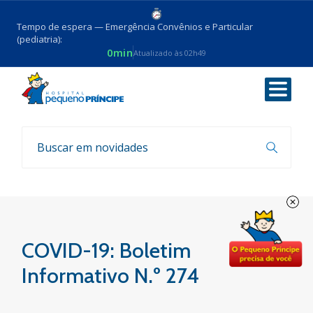
Tempo de espera — Emergência Convênios e Particular
(pediatria):
0min
Atualizado às 02h49
Voltar
Boletim COVID-19
COVID-19: Boletim
Informativo N.º 274