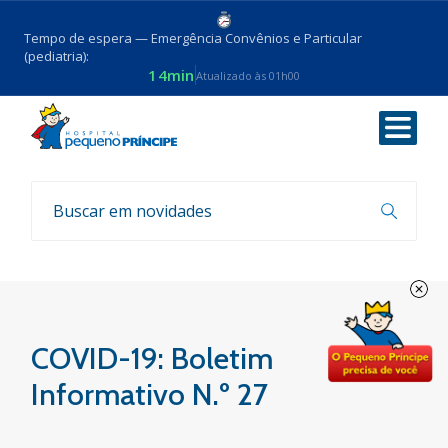
Tempo de espera — Emergência Convênios e Particular
(pediatria):
14min
Atualizado às 01h00
Voltar
Boletim COVID-19
COVID-19: Boletim
Informativo N.º 27