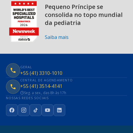
Pequeno Príncipe se
consolida no topo mundial
da pediatria
Saiba mais
GERAL
+55 (41) 3310-1010
CENTRAL DE AGENDAMENTO
+55 (41) 3514-4141
Seg. a sex., das 8h às 17h
NOSSAS REDES SOCIAIS
Facebook
Instagram
TikTok
YouTube
LinkedIn