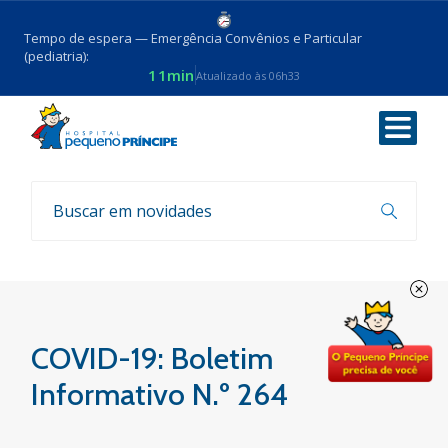
Tempo de espera — Emergência Convênios e Particular
(pediatria):
11min
Atualizado às 06h33
Voltar
Boletim COVID-19
COVID-19: Boletim
Informativo N.º 264