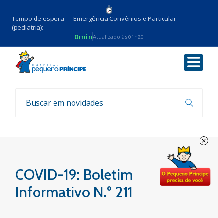
Tempo de espera — Emergência Convênios e Particular
(pediatria):
0min
Atualizado às 01h20
Voltar
Boletim COVID-19
COVID-19: Boletim
Informativo N.º 211