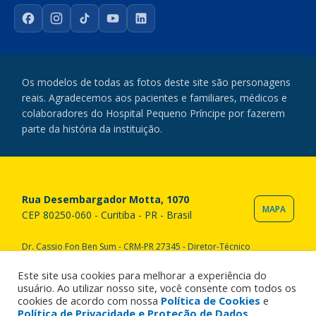
Facebook
Instagram
TikTok
YouTube
LinkedIn
Os modelos de todas as fotos deste site são personagens
reais. Agradecemos aos pacientes e familiares, médicos e
colaboradores do Hospital Pequeno Príncipe por fazerem
parte da história da instituição.
Rua Desembargador Motta, 1070
MAPA
CEP 80250-060 - Curitiba - PR - Brasil
Dr. Cassio Fon Ben Sum - CRM-PR 27345 - Diretor-Técnico
Copyright © 2020 Hospital Pequeno Príncipe. Todos os direitos
reservados. All rights reserved.
Este site usa cookies para melhorar a experiência do
usuário. Ao utilizar nosso site, você consente com todos os
cookies de acordo com nossa
Política de Cookies
e
Política de Privacidade e Proteção de Dados