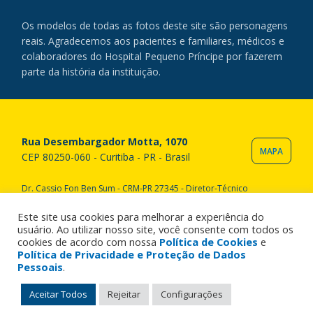
Os modelos de todas as fotos deste site são personagens
reais. Agradecemos aos pacientes e familiares, médicos e
colaboradores do Hospital Pequeno Príncipe por fazerem
parte da história da instituição.
Rua Desembargador Motta, 1070
MAPA
CEP 80250-060 - Curitiba - PR - Brasil
Dr. Cassio Fon Ben Sum - CRM-PR 27345 - Diretor-Técnico
Copyright © 2020 Hospital Pequeno Príncipe. Todos os direitos
reservados. All rights reserved.
Este site usa cookies para melhorar a experiência do
usuário. Ao utilizar nosso site, você consente com todos os
cookies de acordo com nossa
Política de Cookies
e
Política de Privacidade e Proteção de Dados
Pessoais
.
Aceitar Todos
Rejeitar
Configurações