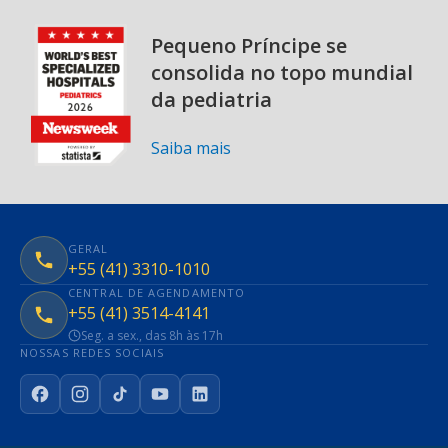
Pequeno Príncipe se
consolida no topo mundial
da pediatria
Saiba mais
GERAL
+55 (41) 3310-1010
CENTRAL DE AGENDAMENTO
+55 (41) 3514-4141
Seg. a sex., das 8h às 17h
NOSSAS REDES SOCIAIS
Facebook
Instagram
TikTok
YouTube
LinkedIn