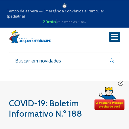
Tempo de espera — Emergência Convênios e Particular
(pediatria):
20min
Atualizado às 21h47
Voltar
Boletim COVID-19
COVID-19: Boletim
Informativo N.º 188