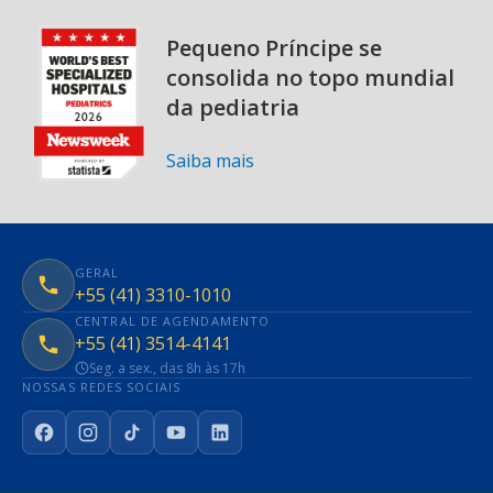
Pequeno Príncipe se
consolida no topo mundial
da pediatria
Saiba mais
GERAL
+55 (41) 3310-1010
CENTRAL DE AGENDAMENTO
+55 (41) 3514-4141
Seg. a sex., das 8h às 17h
NOSSAS REDES SOCIAIS
Facebook
Instagram
TikTok
YouTube
LinkedIn