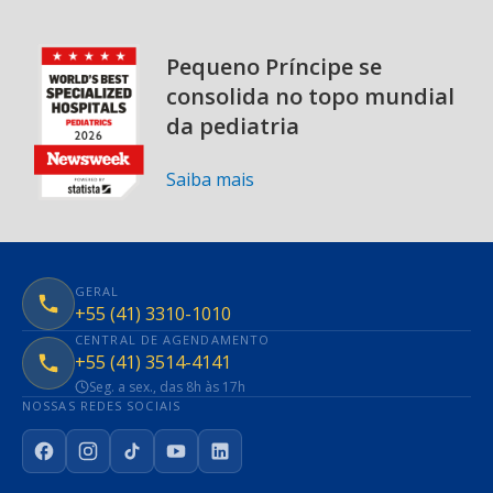
Pequeno Príncipe se
consolida no topo mundial
da pediatria
Saiba mais
GERAL
+55 (41) 3310-1010
CENTRAL DE AGENDAMENTO
+55 (41) 3514-4141
Seg. a sex., das 8h às 17h
NOSSAS REDES SOCIAIS
Facebook
Instagram
TikTok
YouTube
LinkedIn