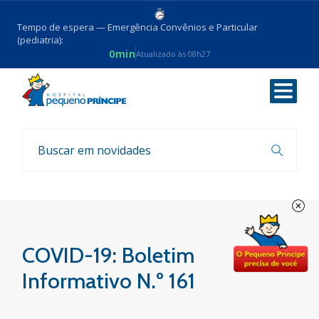
Tempo de espera — Emergência Convênios e Particular
(pediatria):
0min
Atualizado às 08h27
Voltar
Boletim COVID-19
COVID-19: Boletim
Informativo N.º 161