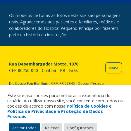
Os modelos de todas as fotos deste site são personagens
reais. Agradecemos aos pacientes e familiares, médicos e
colaboradores do Hospital Pequeno Príncipe por fazerem
parte da história da instituição.
Rua Desembargador Motta, 1070
MAPA
CEP 80250-060 - Curitiba - PR - Brasil
Dr. Cassio Fon Ben Sum - CRM-PR 27345 - Diretor-Técnico
Copyright © 2020 Hospital Pequeno Príncipe. Todos os direitos
reservados. All rights reserved.
Este site usa cookies para melhorar a experiência do
usuário. Ao utilizar nosso site, você consente com todos os
cookies de acordo com nossa
Política de Cookies
e
Política de Privacidade e Proteção de Dados
Pessoais
.
Aceitar Todos
Rejeitar
Configurações