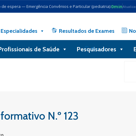
0min
de espera — Emergência Convênios e Particular (pediatria):
Atualiz
Especialidades
Resultados de Exames
No
Profissionais de Saúde
Pesquisadores
Busca
formativo N.º 123
ro