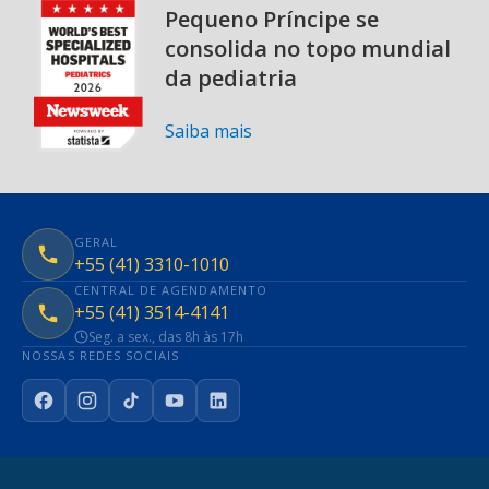
Pequeno Príncipe se
consolida no topo mundial
da pediatria
Saiba mais
GERAL
+55 (41) 3310-1010
CENTRAL DE AGENDAMENTO
+55 (41) 3514-4141
Seg. a sex., das 8h às 17h
NOSSAS REDES SOCIAIS
Facebook
Instagram
TikTok
YouTube
LinkedIn