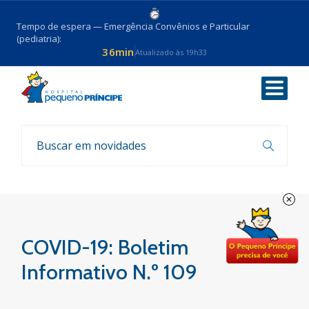
Tempo de espera — Emergência Convênios e Particular
(pediatria):
36min
Atualizado às 19h33
Voltar
Boletim COVID-19
COVID-19: Boletim
Informativo N.º 109