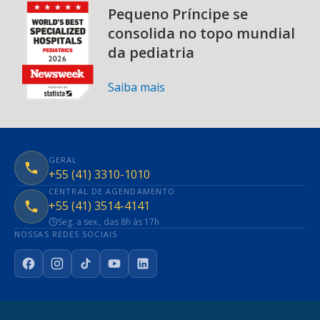
Pequeno Príncipe se
consolida no topo mundial
da pediatria
Saiba mais
GERAL
+55 (41) 3310-1010
CENTRAL DE AGENDAMENTO
+55 (41) 3514-4141
Seg. a sex., das 8h às 17h
NOSSAS REDES SOCIAIS
Facebook
Instagram
TikTok
YouTube
LinkedIn