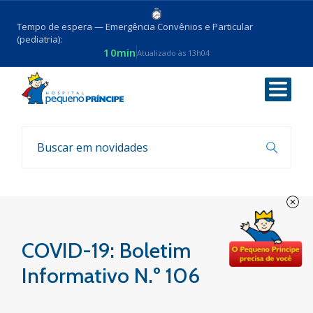
Tempo de espera — Emergência Convênios e Particular
(pediatria):
10min
Atualizado às 13h04
Voltar
Boletim COVID-19
COVID-19: Boletim
Informativo N.º 106