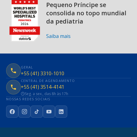
Pequeno Príncipe se
consolida no topo mundial
da pediatria
Saiba mais
GERAL
+55 (41) 3310-1010
CENTRAL DE AGENDAMENTO
+55 (41) 3514-4141
Seg. a sex., das 8h às 17h
NOSSAS REDES SOCIAIS
Facebook
Instagram
TikTok
YouTube
LinkedIn