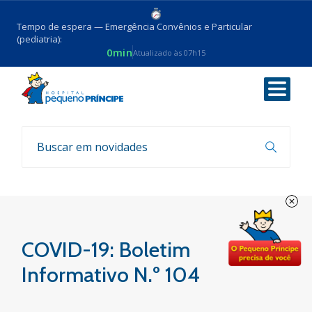
Tempo de espera — Emergência Convênios e Particular
(pediatria):
0min
Atualizado às 07h15
Voltar
Boletim COVID-19
COVID-19: Boletim
Informativo N.º 104