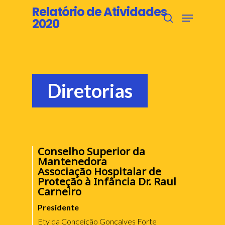
Skip
Relatório de Atividades
Menu
to
2020
search
main
content
Diretorias
Conselho Superior da
Mantenedora
Associação Hospitalar de
Proteção à Infância Dr. Raul
Carneiro
Presidente
Ety da Conceição Gonçalves Forte