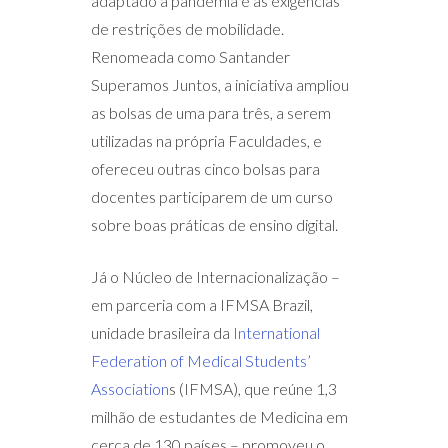
adaptado à pandemia e às exigências
de restrições de mobilidade.
Renomeada como Santander
Superamos Juntos, a iniciativa ampliou
as bolsas de uma para três, a serem
utilizadas na própria Faculdades, e
ofereceu outras cinco bolsas para
docentes participarem de um curso
sobre boas práticas de ensino digital.
Já o Núcleo de Internacionalização –
em parceria com a IFMSA Brazil,
unidade brasileira da
International
Federation of Medical Students’
Association
s (IFMSA), que reúne 1,3
milhão de estudantes de Medicina em
cerca de 130 países – promoveu o