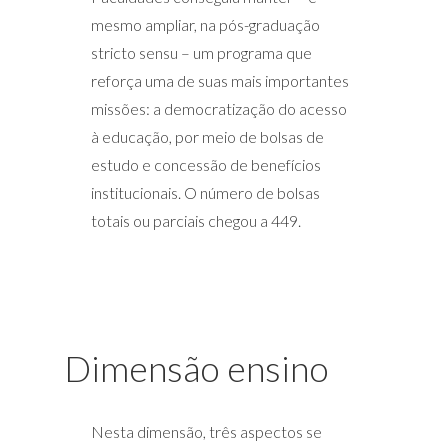
Manual de Biossegurança, com
pessoas participaram.
mesmo ampliar, na pós-graduação
definição de protocolos a serem
stricto sensu – um programa que
seguidos.
reforça uma de suas mais importantes
missões: a democratização do acesso
à educação, por meio de bolsas de
estudo e concessão de benefícios
institucionais. O número de bolsas
totais ou parciais chegou a 449.
Dimensão ensino
Nesta dimensão, três aspectos se