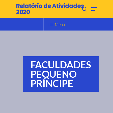
Skip
Relatório de Atividades
Menu
to
2020
search
main
content
Menu
FACULDADES
PEQUENO
PRÍNCIPE