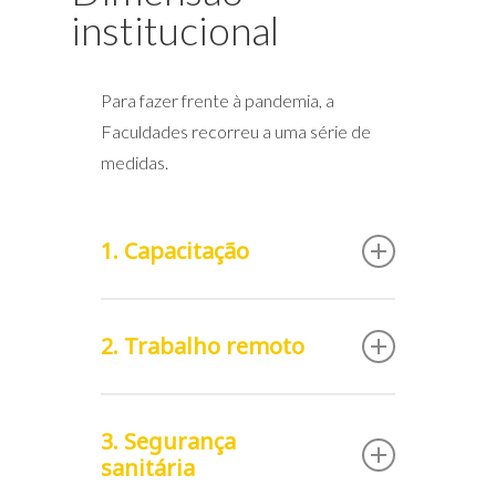
institucional
Para fazer frente à pandemia, a
Faculdades recorreu a uma série de
medidas.
1. Capacitação
Logo nos primeiros dias, lançou uma
2. Trabalho remoto
capacitação a seus colaboradores
sobre sintomas, transmissão, cuidados
no uso de máscara e higiene das mãos,
Manteve em trabalho remoto pessoas
de acordo com critérios definidos pela
3. Segurança
com doenças crônicas, problemas
sanitária
equipe de Medicina do Trabalho.
respiratórios, gestantes, lactantes e