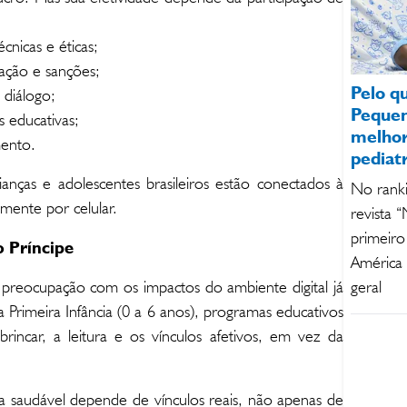
écnicas e éticas;
zação e sanções;
Pelo q
 diálogo;
Pequen
as educativas;
melho
mento.
pediat
anças e adolescentes brasileiros estão conectados à
No ranki
mente por celular.
revista 
primeiro
 Príncipe
América L
 preocupação com os impactos do ambiente digital já
geral
 Primeira Infância (0 a 6 anos), programas educativos
 brincar, a leitura e os vínculos afetivos, em vez da
 saudável depende de vínculos reais, não apenas de