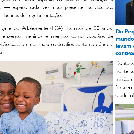
tal — espaço cada vez mais presente na vida dos
or lacunas de regulamentação.
nça e do Adolescente (ECA), há mais de 30 anos,
Do Peq
 enxergar meninos e meninas como cidadãos de
mundo:
a visão para um dos maiores desafios contemporâneos:
levam c
al.
centro
Doutora
fronteir
missão d
fortalec
saúde in