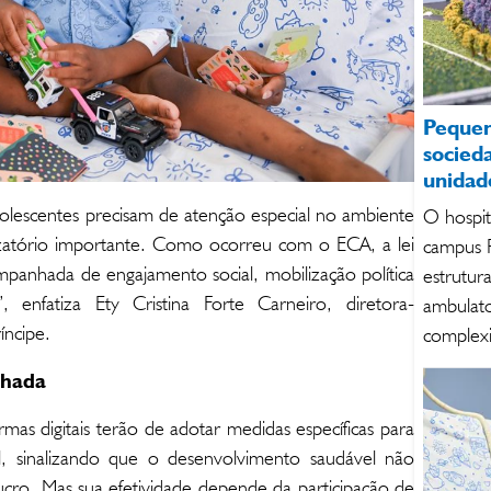
Pequen
socied
unidad
olescentes precisam de atenção especial no ambiente
O hospit
vilizatório importante. Como ocorreu com o ECA, a lei
campus P
mpanhada de engajamento social, mobilização política
estrutur
 enfatiza Ety Cristina Forte Carneiro, diretora-
ambulato
íncipe.
complex
lhada
rmas digitais terão de adotar medidas específicas para
il, sinalizando que o desenvolvimento saudável não
ucro. Mas sua efetividade depende da participação de