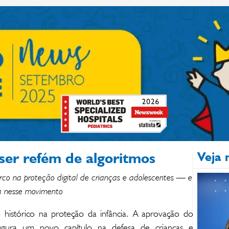
ser refém de algoritmos
Veja 
o na proteção digital de crianças e adolescentes — e
ua nesse movimento
 histórico na proteção da infância. A aprovação do
ugura um novo capítulo na defesa de crianças e